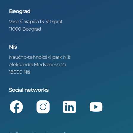
Beograd
Vase Čarapića 13, VII sprat
11000 Beograd
Niš
Naučno-tehnološki park Niš
Aleksandra Medvedeva 2a
18000 Niš
Social networks
Facebook
Instagram
LinkedIn
Youtube