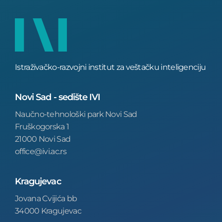
Istraživačko-razvojni institut za veštačku inteligenciju
Novi Sad - sedište IVI
Naučno-tehnološki park Novi Sad
Fruškogorska 1
21000 Novi Sad
office@ivi.ac.rs
Kragujevac
Jovana Cvijića bb
34000 Kragujevac