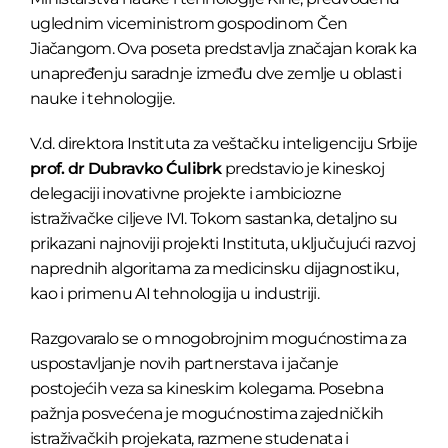
uglednim viceministrom gospodinom Čen
Jiačangom. Ova poseta predstavlja značajan korak ka
unapređenju saradnje između dve zemlje u oblasti
nauke i tehnologije.
V.d. direktora Instituta za veštačku inteligenciju Srbije
prof. dr Dubravko Ćulibrk
predstavio je kineskoj
delegaciji inovativne projekte i ambiciozne
istraživačke ciljeve IVI. Tokom sastanka, detaljno su
prikazani najnoviji projekti Instituta, uključujući razvoj
naprednih algoritama za medicinsku dijagnostiku,
kao i primenu AI tehnologija u industriji.
Razgovaralo se o mnogobrojnim mogućnostima za
uspostavljanje novih partnerstava i jačanje
postojećih veza sa kineskim kolegama. Posebna
pažnja posvećena je mogućnostima zajedničkih
istraživačkih projekata, razmene studenata i