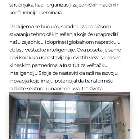
stručnjaka, kao i organizaciji zajedničkih naučnih
konferencija i seminara.
Radujemo se budućoj saradnji i zajedničkom
stvaranju tehnoloških rešenja koja će unaprediti
našu zajednicu i doprineti globalnom napretku u
oblasti veštačke inteligencije. Ova poseta je samo
prvi korak ka uspostavljanju čvrstih veza sa našim
kineskim partnerima, a Institut za veštačku
inteligenciju Srbije će nastaviti da radi na razvoju
inovacija koje imaju potencijal da transformišu
različite sektore i unaprede kvalitet života.