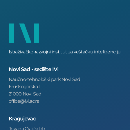
Istraživačko-razvojni institut za veštačku inteligenciju
Novi Sad - sedište IVI
Naučno-tehnološki park Novi Sad
Fruškogorska 1
21000 Novi Sad
office@ivi.ac.rs
Kragujevac
Jovana Cvijića bb