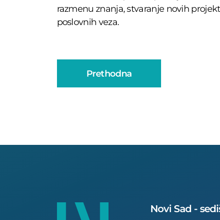
razmenu znanja, stvaranje novih projektn
poslovnih veza.
Prethodna
Novi Sad - sedi