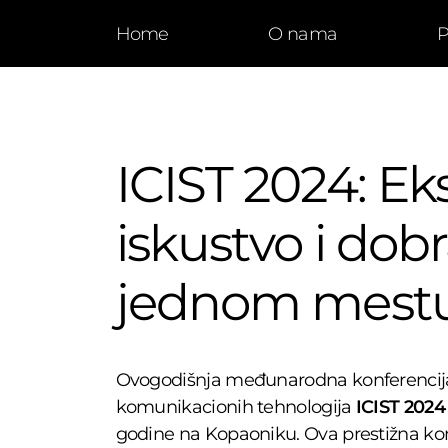
Home
O nama
P
ICIST 2024: Ek
iskustvo i dob
jednom mestu
Ovogodišnja međunarodna konferencija 
komunikacionih tehnologija
ICIST 2024
godine na Kopaoniku. Ova prestižna konf