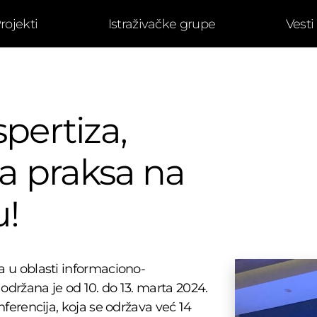
rojekti
Istraživačke grupe
Vesti
spertiza,
ra praksa na
!
u oblasti informaciono-
održana je od 10. do 13. marta 2024.
erencija, koja se održava već 14