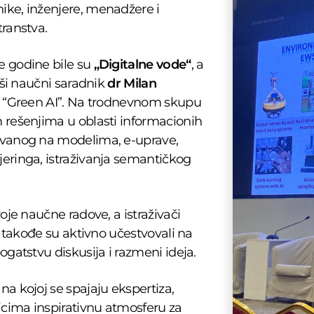
ike, inženjere, menadžere i
transtva.
e godine bile su
„Digitalne vode“
, a
iši naučni saradnik
dr Milan
e “Green AI”. Na trodnevnom skupu
 rešenjima u oblasti informacionih
novanog na modelima, e-uprave,
eringa, istraživanja semantičkog
oje naučne radove, a istraživači
e takođe su aktivno učestvovali na
ogatstvu diskusija i razmeni ideja.
a kojoj se spajaju ekspertiza,
nicima inspirativnu atmosferu za