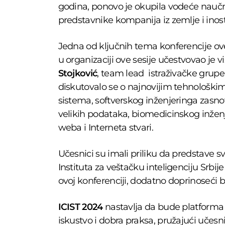
godina, ponovo je okupila vodeće naučn
predstavnike kompanija iz zemlje i inos
Jedna od ključnih tema konferencije ov
u organizaciji ove sesije učestvovao je v
Stojković
, team lead istraživačke grup
diskutovalo se o najnovijim tehnološkim
sistema, softverskog inženjeringa zas
velikih podataka, biomedicinskog inženj
weba i Interneta stvari.
Učesnici su imali priliku da predstave sv
Instituta za veštačku inteligenciju Srbij
ovoj konferenciji, dodatno doprinoseći b
ICIST 2024
nastavlja da bude platforma n
iskustvo i dobra praksa, pružajući učes