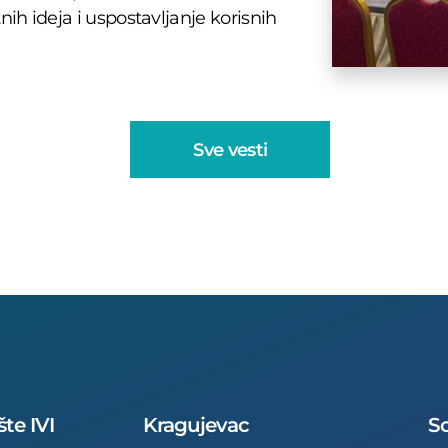
ih ideja i uspostavljanje korisnih
Sve vesti
šte IVI
Kragujevac
So