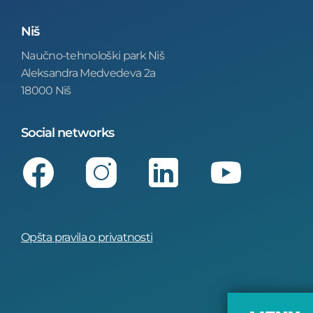
Niš
Naučno-tehnološki park Niš
Aleksandra Medvedeva 2a
18000 Niš
Social networks
Facebook
Instagram
LinkedIn
Youtube
Opšta pravila o privatnosti