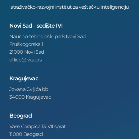
Istraživačko-razvojni institut za veštačku inteligenciju
Novi Sad - sedište IVI
Naučno-tehnološki park Novi Sad
Fruškogorska 1
21000 Novi Sad
office@ivi.ac.rs
Kragujevac
Jovana Cvijića bb
34000 Kragujevac
Beograd
Vase Čarapića 13, VII sprat
11000 Beograd