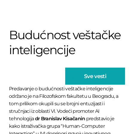
Budućnost veštačke
inteligencije
Sve vesti
Predavanje o budućnosti veštačke inteligencije
održano je na Filozofskom fakultetu u Beogradu, a
tom prilikom okupili su se brojni entuzijasti i
stručnjaci iz oblasti VI. Vodeći promoter AI
tehnologija
dr Branislav Kisačanin
predstavio je
kako istraživačka grupa “Human-Computer
Interaction” u IVI doprinosi razvoju inovativnog