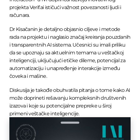
projekta Verif.ai ističući važnost povezanosti ljudi i
računara.
Dr Kisačanin je detaljno objasnio ciljeve i metode
rada na projektu i naglasio značaj kreiranja pouzdanih
i transparentnih AI sistema. Učesnici su imali priliku
da se upoznaju sa aktuelnim temama u veštačkoj
inteligenciji, uključujući etičke dileme, potencijal za
automatizaciju i unapređenje interakcije između
čoveka i mašine.
Diskusija je takođe obuhvatila pitanja o tome kako AI
može doprineti rešavanju kompleksnih društvenih
izazova i koje su potencijalne prepreke u široj
primeni veštačke inteligencije.