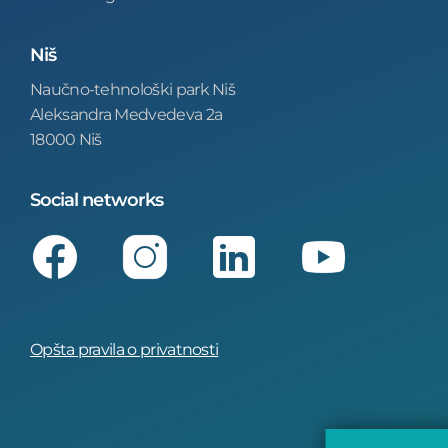
Niš
Naučno-tehnološki park Niš
Aleksandra Medvedeva 2a
18000 Niš
Social networks
Facebook
Instagram
LinkedIn
Youtube
Opšta pravila o privatnosti