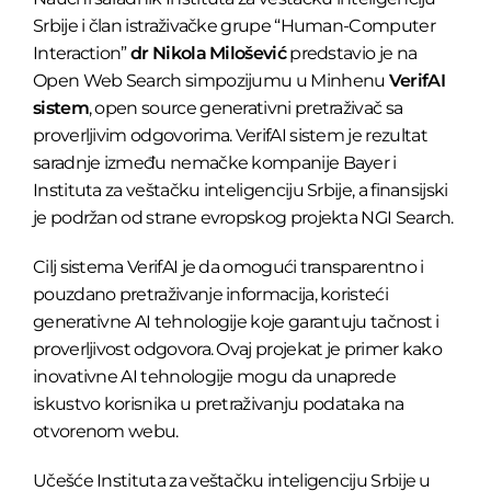
Srbije i član istraživačke grupe “Human-Computer
Interaction”
dr Nikola Milošević
predstavio je na
Open Web Search simpozijumu u Minhenu
VerifAI
sistem
, open source generativni pretraživač sa
proverljivim odgovorima. VerifAI sistem
je rezultat
saradnje između nemačke kompanije Bayer i
Instituta za veštačku inteligenciju Srbije, a finansijski
je podržan od strane evropskog projekta NGI Search.
Cilj sistema VerifAI je da omogući transparentno i
pouzdano pretraživanje informacija, koristeći
generativne AI tehnologije koje garantuju tačnost i
proverljivost odgovora. Ovaj projekat je primer kako
inovativne AI tehnologije mogu da unaprede
iskustvo korisnika u pretraživanju podataka na
otvorenom webu.
Učešće Instituta za veštačku inteligenciju Srbije u