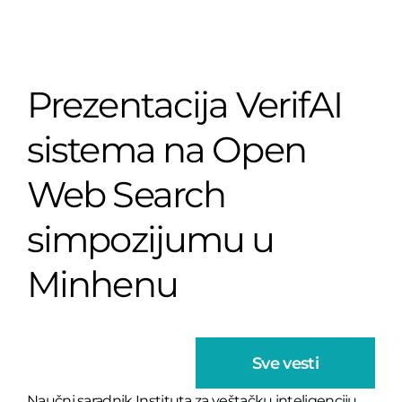
Prezentacija VerifAI
sistema na Open
Web Search
simpozijumu u
Minhenu
Sve vesti
Naučni saradnik Instituta za veštačku inteligenciju