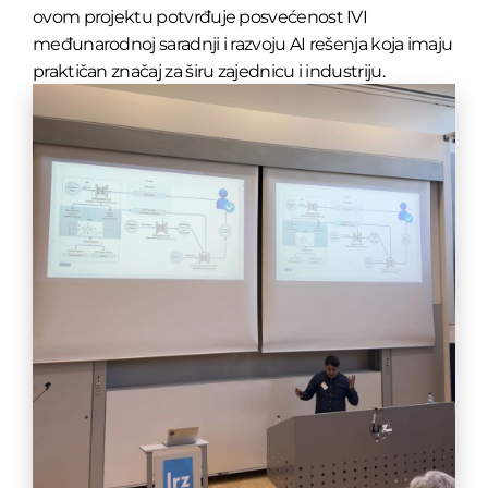
ovom projektu potvrđuje posvećenost IVI
međunarodnoj saradnji i razvoju AI rešenja koja imaju
praktičan značaj za širu zajednicu i industriju.