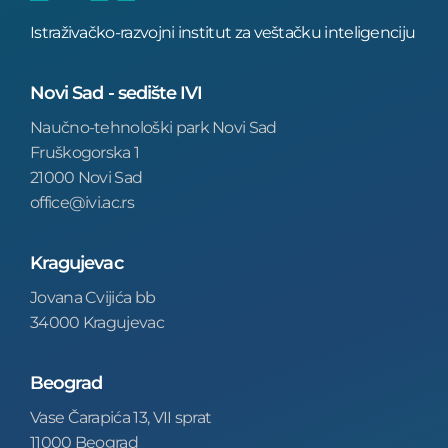
Istraživačko-razvojni institut za veštačku inteligenciju
Novi Sad - sedište IVI
Naučno-tehnološki park Novi Sad
Fruškogorska 1
21000 Novi Sad
office@ivi.ac.rs
Kragujevac
Jovana Cvijića bb
34000 Kragujevac
Beograd
Vase Čarapića 13, VII sprat
11000 Beograd