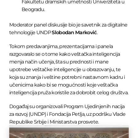
Fakultetu dramskih umetnosti Univerziteta u
Beogradu.
Moderator panel diskusije bio je savetnik za digitalne
tehnologije UNDP
Slobodan Marković
.
Tokom predavanjima, prezentacijama i panela
razgovaralo se o tome kako veštačka inteligencija
menja način učenja, šta su prednosti i mane
upotrebe veštačke inteligencije u obrazovanju, te
koja su znanja i veštine potrebni nastavnom kadru i
učenicima kako bi se mogućnosti koje veštačka
inteligencija pruža koristile za dobrobit celog društva.
Događaj su organizovali Program Ujedinjenih nacija
za razvoj (UNDP) i Fondacija Petlja, uz podršku Vlade
Republike Srbije i Ministarstva prosvete.