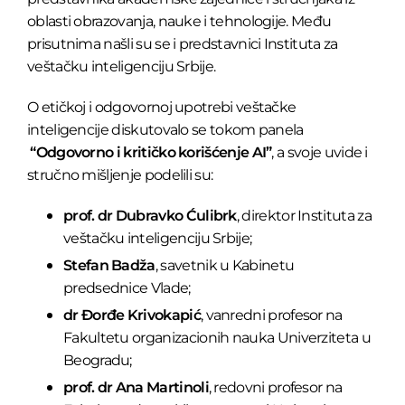
oblasti obrazovanja, nauke i tehnologije. Među
prisutnima našli su se i predstavnici Instituta za
veštačku inteligenciju Srbije.
O etičkoj i odgovornoj upotrebi veštačke
inteligencije diskutovalo se tokom panela
“Odgovorno i kritičko korišćenje AI”
, a svoje uvide i
stručno mišljenje podelili su:
prof. dr Dubravko Ćulibrk
, direktor Instituta za
veštačku inteligenciju Srbije;
Stefan Badža
, savetnik u Kabinetu
predsednice Vlade;
dr Đorđe Krivokapić
, vanredni profesor na
Fakultetu organizacionih nauka Univerziteta u
Beogradu;
prof. dr Ana Martinoli
, redovni profesor na