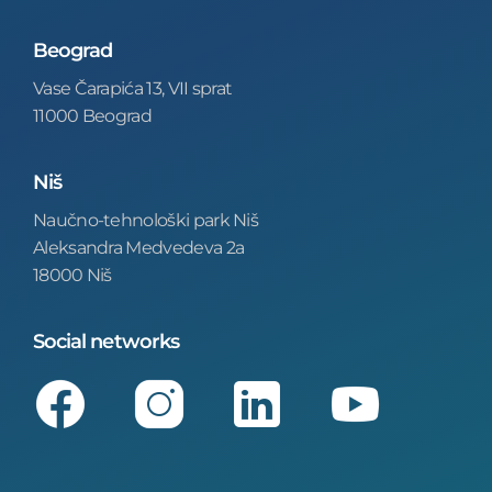
Beograd
Vase Čarapića 13, VII sprat
11000 Beograd
Niš
Naučno-tehnološki park Niš
Aleksandra Medvedeva 2a
18000 Niš
Social networks
Facebook
Instagram
LinkedIn
Youtube