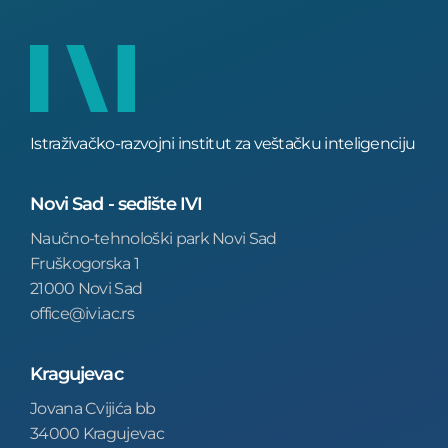
Istraživačko-razvojni institut za veštačku inteligenciju
Novi Sad - sedište IVI
Naučno-tehnološki park Novi Sad
Fruškogorska 1
21000 Novi Sad
office@ivi.ac.rs
Kragujevac
Jovana Cvijića bb
34000 Kragujevac