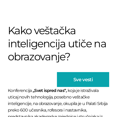
Kako veštačka
inteligencija utiče na
obrazovanje?
Sve vesti
Konferencija
„Svet ispred nas“,
koja je istraživala
uticaj novih tehnologija, posebno veštačke
inteligencije, na obrazovanje, okupila je u Palati Srbija
preko 600 učesnika, rofesora i nastavnika,
predstavnika akademske zajednice i stručnjaka iz