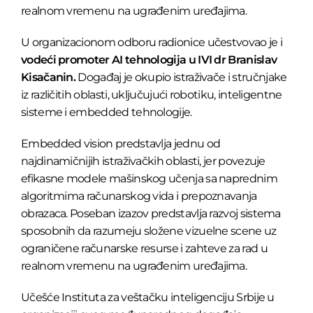
realnom vremenu na ugrađenim uređajima.
U organizacionom odboru radionice učestvovao je i
vodeći promoter AI tehnologija u IVI dr Branislav
Kisačanin.
Događaj je okupio istraživače i stručnjake
iz različitih oblasti, uključujući robotiku, inteligentne
sisteme i embedded tehnologije.
Embedded vision predstavlja jednu od
najdinamičnijih istraživačkih oblasti, jer povezuje
efikasne modele mašinskog učenja sa naprednim
algoritmima računarskog vida i prepoznavanja
obrazaca. Poseban izazov predstavlja razvoj sistema
sposobnih da razumeju složene vizuelne scene uz
ograničene računarske resurse i zahteve za rad u
realnom vremenu na ugrađenim uređajima.
Učešće Instituta za veštačku inteligenciju Srbije u