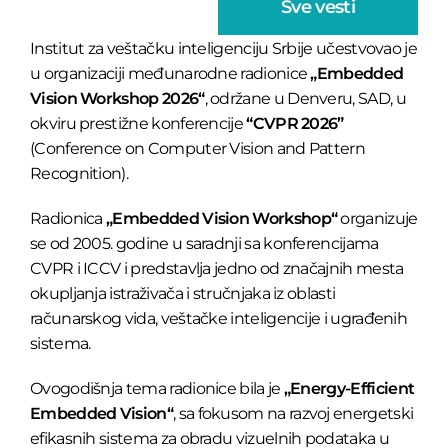
Sve vesti
Institut za veštačku inteligenciju Srbije učestvovao je
u organizaciji međunarodne radionice
„Embedded
Vision Workshop 2026“
, održane u Denveru, SAD, u
okviru prestižne konferencije
“CVPR 2026”
(Conference on Computer Vision and Pattern
Recognition).
Radionica
„Embedded Vision Workshop“
organizuje
se od 2005. godine u saradnji sa konferencijama
CVPR i ICCV i predstavlja jedno od značajnih mesta
okupljanja istraživača i stručnjaka iz oblasti
računarskog vida, veštačke inteligencije i ugrađenih
sistema.
Ovogodišnja tema radionice bila je
„Energy-Efficient
Embedded Vision“
, sa fokusom na razvoj energetski
efikasnih sistema za obradu vizuelnih podataka u