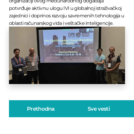
organizaciji ovog međunarodnog događaja
potvrđuje aktivnu ulogu IVI u globalnoj istraživačkoj
zajednici i doprinos razvoju savremenih tehnologija u
oblasti računarskog vida i veštačke inteligencije.
Prethodna
Sve vesti