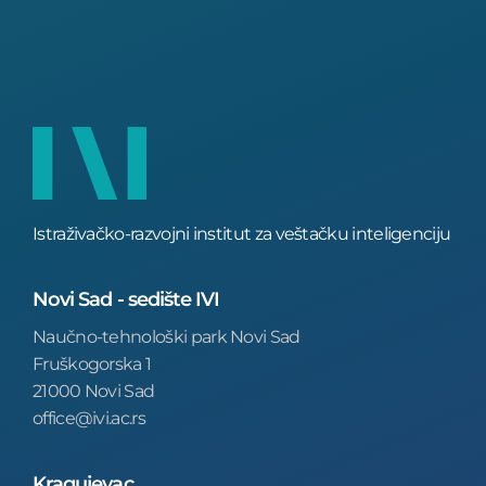
Istraživačko-razvojni institut za veštačku inteligenciju
Novi Sad - sedište IVI
Naučno-tehnološki park Novi Sad
Fruškogorska 1
21000 Novi Sad
office@ivi.ac.rs
Kragujevac