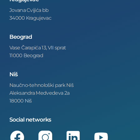
Jovana Cvijića bb
34000 Kragujevac
Beograd
Vase Čarapića 13, VII sprat
11000 Beograd
Niš
Naučno-tehnološki park Niš
Aleksandra Medvedeva 2a
18000 Niš
Social networks
Facebook
Instagram
LinkedIn
Youtube