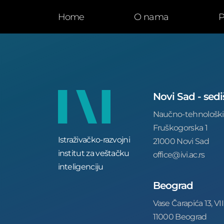
Home
O nama
P
Novi Sad - sedi
Naučno-tehnološki
Fruškogorska 1
Istraživačko-razvojni
21000 Novi Sad
institut za veštačku
office@ivi.ac.rs
inteligenciju
Beograd
Vase Čarapića 13, VII
11000 Beograd