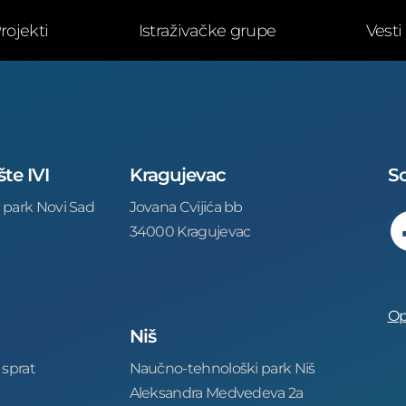
rojekti
Istraživačke grupe
Vesti
šte IVI
Kragujevac
So
 park Novi Sad
Jovana Cvijića bb
34000 Kragujevac
Op
Niš
 sprat
Naučno-tehnološki park Niš
Aleksandra Medvedeva 2a