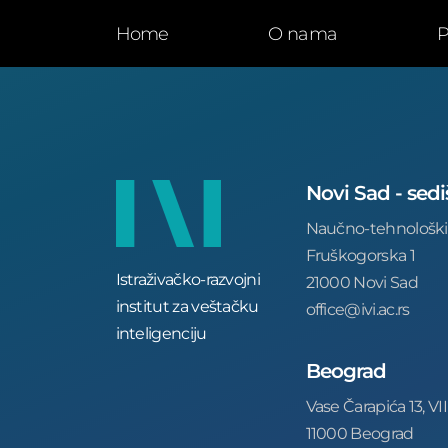
Home
O nama
P
Novi Sad - sedi
Naučno-tehnološki
Fruškogorska 1
Istraživačko-razvojni
21000 Novi Sad
institut za veštačku
office@ivi.ac.rs
inteligenciju
Beograd
Vase Čarapića 13, VII
11000 Beograd