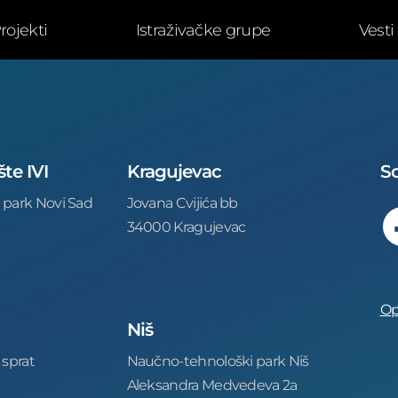
rojekti
Istraživačke grupe
Vesti
šte IVI
Kragujevac
So
 park Novi Sad
Jovana Cvijića bb
34000 Kragujevac
Op
Niš
 sprat
Naučno-tehnološki park Niš
Aleksandra Medvedeva 2a