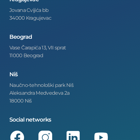
Jovana Cvijića bb
34000 Kragujevac
Beograd
Vase Čarapića 13, VII sprat
11000 Beograd
Niš
Naučno-tehnološki park Niš
Aleksandra Medvedeva 2a
18000 Niš
Social networks
Facebook
Instagram
LinkedIn
Youtube