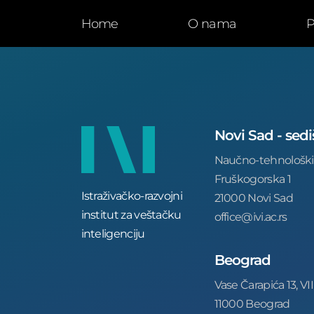
Home
O nama
P
Novi Sad - sedi
Naučno-tehnološki
Fruškogorska 1
Istraživačko-razvojni
21000 Novi Sad
institut za veštačku
office@ivi.ac.rs
inteligenciju
Beograd
Vase Čarapića 13, VII
11000 Beograd