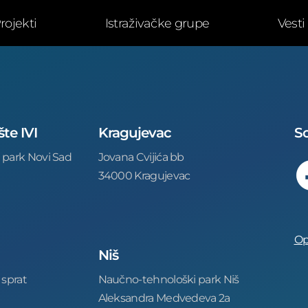
rojekti
Istraživačke grupe
Vesti
šte IVI
Kragujevac
So
 park Novi Sad
Jovana Cvijića bb
34000 Kragujevac
Op
Niš
 sprat
Naučno-tehnološki park Niš
Aleksandra Medvedeva 2a