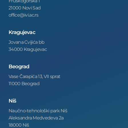
Fruškogorska 1
21000 Novi Sad
office@ivi.ac.rs
Kragujevac
Jovana Cvijića bb
34000 Kragujevac
Beograd
Vase Čarapića 13, VII sprat
11000 Beograd
Niš
Naučno-tehnološki park Niš
Aleksandra Medvedeva 2a
18000 Niš