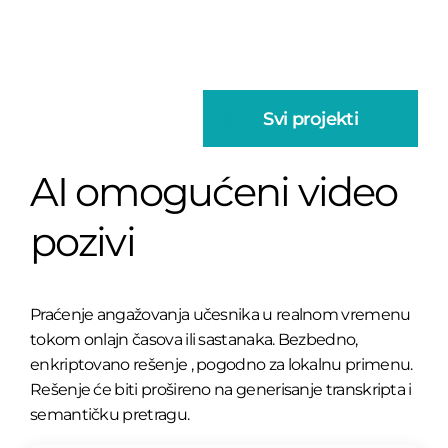
Svi projekti
AI omogućeni video
pozivi
Praćenje angažovanja učesnika u realnom vremenu
tokom onlajn časova ili sastanaka. Bezbedno,
enkriptovano rešenje , pogodno za lokalnu primenu.
Rešenje će biti prošireno na generisanje transkripta i
semantičku pretragu.