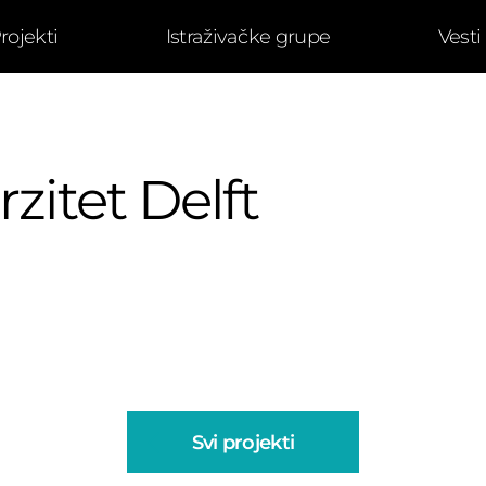
rojekti
Istraživačke grupe
Vesti
zitet Delft
Svi projekti