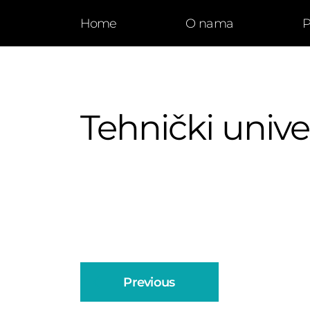
Home
O nama
P
Tehnički univer
Previous