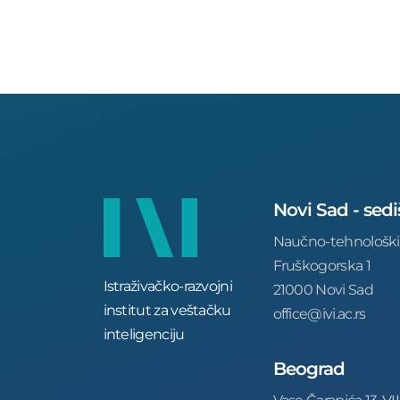
Novi Sad - sedi
Naučno-tehnološki
Fruškogorska 1
Istraživačko-razvojni
21000 Novi Sad
institut za veštačku
office@ivi.ac.rs
inteligenciju
Beograd
Vase Čarapića 13, VII