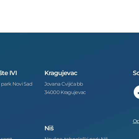
šte IVI
Kragujevac
So
 park Novi Sad
Jovana Cvijića bb
34000 Kragujevac
Op
Niš
 sprat
Naučno-tehnološki park Niš