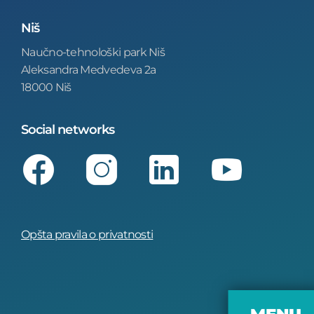
Niš
Naučno-tehnološki park Niš
Aleksandra Medvedeva 2a
18000 Niš
Social networks
Facebook
Instagram
LinkedIn
Youtube
Opšta pravila o privatnosti
MENU