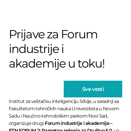
Prijave za Forum
industrije i
akademije u toku!
Sve vesti
Institut za veštačku inteligenciju Srbije, u saradnji sa
Fakultetom tehničkih nauka Univerziteta u Novom
Sadu i Naučno-tehnološkim parkom Novi Sad,
organizuje drugi
Forum industrije i akademije –
FTN FORUM 2: Pametna rešenja za Društvo 5.0
, uz