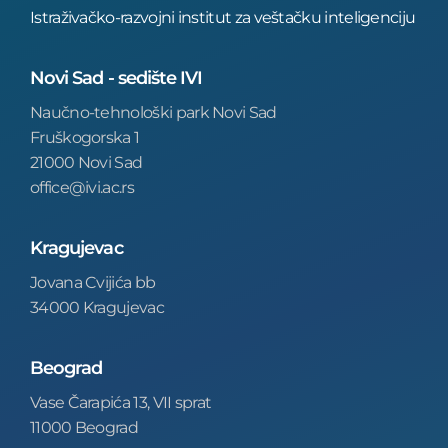
Istraživačko-razvojni institut za veštačku inteligenciju
Novi Sad - sedište IVI
Naučno-tehnološki park Novi Sad
Fruškogorska 1
21000 Novi Sad
office@ivi.ac.rs
Kragujevac
Jovana Cvijića bb
34000 Kragujevac
Beograd
Vase Čarapića 13, VII sprat
11000 Beograd