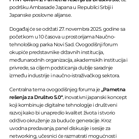
podršku Ambasade Japana u Republici Srbiji i
Japanske poslovne alijanse.
Događaj će se održati 27. novembra 2025. godine sa
početkom u 10 časova u prostorijama Naučno-
tehnološkog parka Novi Sad. Ovogodišnji forum
okupiće predstavnike državnih institucija,
međunarodnih organizacija, akademskih institucija i
privrede, sa ciljem podsticanja dublje saradnje
između industrije i naučno-istraživačkog sektora.
Centralna tema ovogodišnjeg foruma je
„Pametna
rešenja za Društvo 5.0“
, inovativni japanski koncept
koji kombinuje digitalne tehnologije i društveni
razvoj kako bi unapredio kvalitet života i stvorio
održivo okruženje za buduće generacije. Kroz
uvodna predavanja, panel diskusije i sesije za
networking, učesnici će razmatrati mogućnosti