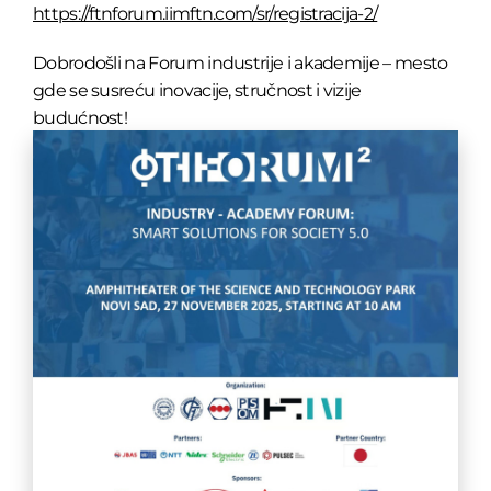
https://ftnforum.iimftn.com/sr/registracija-2/
Dobrodošli na Forum industrije i akademije – mesto
gde se susreću inovacije, stručnost i vizije
budućnost!