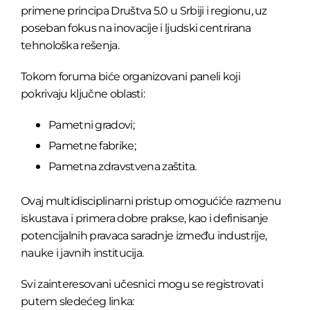
primene principa Društva 5.0 u Srbiji i regionu, uz
poseban fokus na inovacije i ljudski centrirana
tehnološka rešenja.
Tokom foruma biće organizovani paneli koji
pokrivaju ključne oblasti:
Pametni gradovi;
Pametne fabrike;
Pametna zdravstvena zaštita.
Ovaj multidisciplinarni pristup omogućiće razmenu
iskustava i primera dobre prakse, kao i definisanje
potencijalnih pravaca saradnje između industrije,
nauke i javnih institucija.
Svi zainteresovani učesnici mogu se registrovati
putem sledećeg linka: