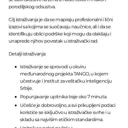
porodiljskog odsustva.
Cilj istraživanja je da se mapiraju profesionalni i lični
izazovi sa kojima se suočavaju naučnice, ali i da se
identifikuju oblici podrške koji mogu da olakšaju i
unaprede njihov povratak u istraživački rad.
Detalji istraživanja:
Istraživanje se sprovodi u okviru
međunarodnog projekta TANGO, u kojem
učestvuje i Institut za veštačku inteligenciju
Srbije.
Popunjavanje upitnika traje oko 7 minuta.
Učešće je dobrovoljno, a svi prikupljeni podaci
koristiće se isključivo u istraživačke svrhe i u
skladu sa najvišim etičkim standardima.
Upitnik se nalazi na linku: