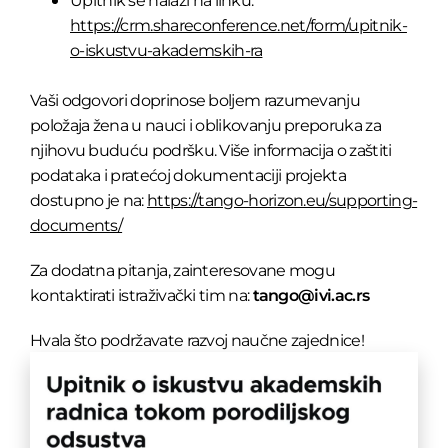
https://crm.shareconference.net/form/upitnik-
o-iskustvu-akademskih-ra
Vaši odgovori doprinose boljem razumevanju
položaja žena u nauci i oblikovanju preporuka za
njihovu buduću podršku. Više informacija o zaštiti
podataka i pratećoj dokumentaciji projekta
dostupno je na:
https://tango-horizon.eu/supporting-
documents/
Za dodatna pitanja, zainteresovane mogu
kontaktirati istraživački tim na:
tango@ivi.ac.rs
Hvala što podržavate razvoj naučne zajednice!