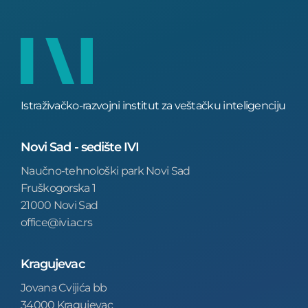
Istraživačko-razvojni institut za veštačku inteligenciju
Novi Sad - sedište IVI
Naučno-tehnološki park Novi Sad
Fruškogorska 1
21000 Novi Sad
office@ivi.ac.rs
Kragujevac
Jovana Cvijića bb
34000 Kragujevac