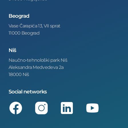
Beograd
Vase Čarapića 13, VII sprat
11000 Beograd
Niš
Naučno-tehnološki park Niš
Aleksandra Medvedeva 2a
18000 Niš
Social networks
Facebook
Instagram
LinkedIn
Youtube