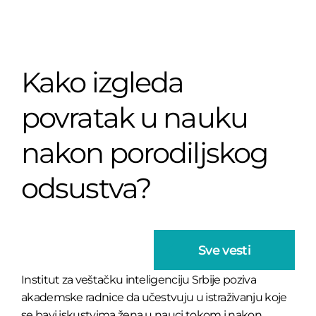
Kako izgleda
povratak u nauku
nakon porodiljskog
odsustva?
Sve vesti
Institut za veštačku inteligenciju Srbije poziva
akademske radnice da učestvuju u istraživanju koje
se bavi iskustvima žena u nauci tokom i nakon