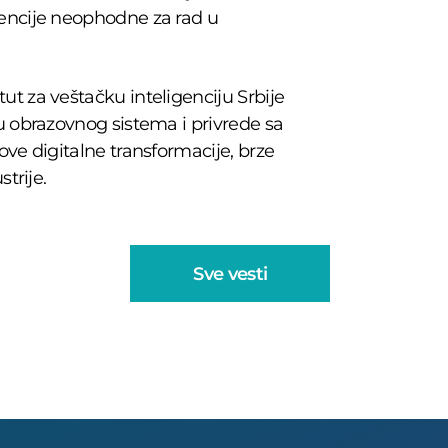
encije neophodne za rad u
t za veštačku inteligenciju Srbije
u obrazovnog sistema i privrede sa
ve digitalne transformacije, brze
trije.
Sve vesti