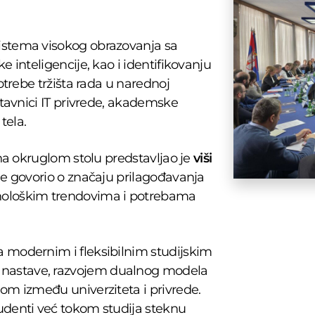
istema visokog obrazovanja sa
e inteligencije, kao i identifikovanju
potrebe tržišta rada u narednoj
dstavnici IT privrede, akademske
tela.
 na okruglom stolu predstavljao je
viši
je govorio o značaju prilagođavanja
ološkim trendovima i potrebama
a modernim i fleksibilnim studijskim
 nastave, razvojem dualnog modela
jom između univerziteta i privrede.
udenti već tokom studija steknu