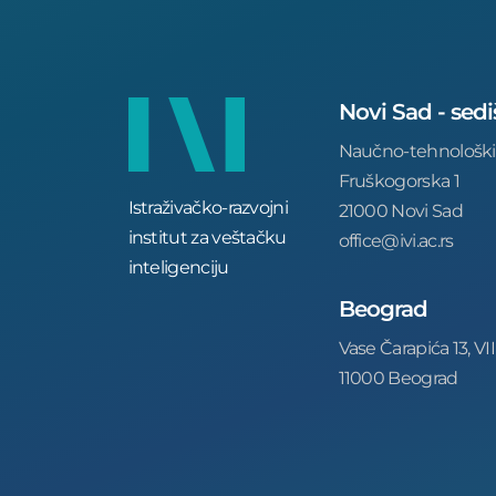
Novi Sad - sedi
Naučno-tehnološki
Fruškogorska 1
Istraživačko-razvojni
21000 Novi Sad
institut za veštačku
office@ivi.ac.rs
inteligenciju
Beograd
Vase Čarapića 13, VII
11000 Beograd