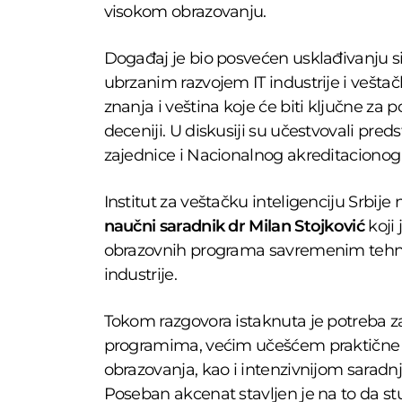
visokom obrazovanju.
Događaj je bio posvećen usklađivanju s
ubrzanim razvojem IT industrije i veštačk
znanja i veština koje će biti ključne za 
deceniji. U diskusiji su učestvovali pre
zajednice i Nacionalnog akreditacionog 
Institut za veštačku inteligenciju Srbije
naučni saradnik dr Milan Stojković
koji 
obrazovnih programa savremenim tehn
industrije.
Tokom razgovora istaknuta je potreba z
programima, većim učešćem praktične
obrazovanja, kao i intenzivnijom saradn
Poseban akcenat stavljen je na to da st