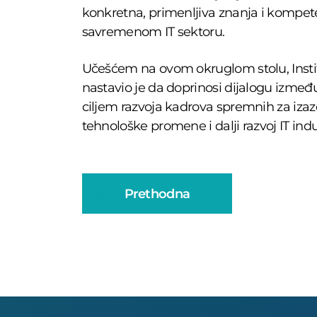
konkretna, primenljiva znanja i kompet
savremenom IT sektoru.
Učešćem na ovom okruglom stolu, Institu
nastavio je da doprinosi dijalogu izmeđ
ciljem razvoja kadrova spremnih za izazo
tehnološke promene i dalji razvoj IT indus
Prethodna