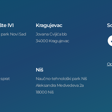
šte IVI
Kragujevac
So
 park Novi Sad
Jovana Cvijića bb
34000 Kragujevac
Op
Niš
 sprat
Naučno-tehnološki park Niš
Aleksandra Medvedeva 2a
18000 Niš