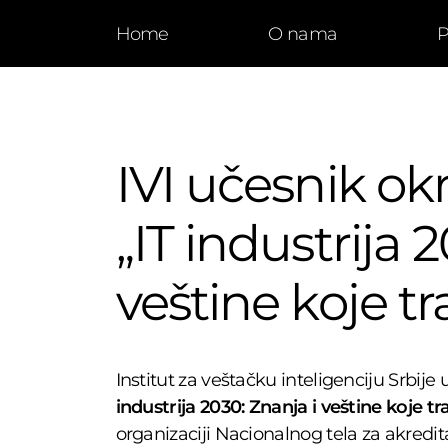
Home
O nama
P
IVI učesnik ok
„IT industrija 
veštine koje tra
Institut za veštačku inteligenciju Srbij
industrija 2030: Znanja i veštine koje tra
organizaciji Nacionalnog tela za akredit