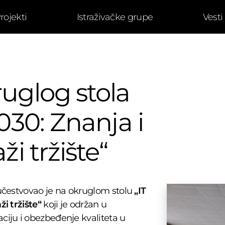
rojekti
Istraživačke grupe
Vesti
ruglog stola
2030: Znanja i
ži tržište“
e učestvovao je na okruglom stolu
„IT
ži tržište“
koji je održan u
aciju i obezbeđenje kvaliteta u