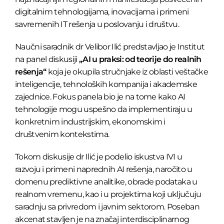
digitalnim tehnologijama, inovacijama i primeni
savremenih IT rešenja u poslovanju i društvu.
Naučni saradnik dr Velibor Ilić predstavljao je Institut
na panel diskusiji
„AI u praksi: od teorije do realnih
rešenja“
koja je okupila stručnjake iz oblasti veštačke
inteligencije, tehnoloških kompanija i akademske
zajednice. Fokus panela bio je na tome kako AI
tehnologije mogu uspešno da implementiraju u
konkretnim industrijskim, ekonomskim i
društvenim kontekstima.
Tokom diskusije dr Ilić je podelio iskustva IVI u
razvoju i primeni naprednih AI rešenja, naročito u
domenu prediktivne analitike, obrade podataka u
realnom vremenu, kao i u projektima koji uključuju
saradnju sa privredom i javnim sektorom. Poseban
akcenat stavljen je na značaj interdisciplinarnog