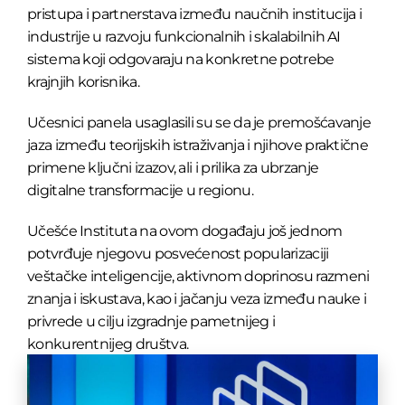
pristupa i partnerstava između naučnih institucija i
industrije u razvoju funkcionalnih i skalabilnih AI
sistema koji odgovaraju na konkretne potrebe
krajnjih korisnika.
Učesnici panela usaglasili su se da je premošćavanje
jaza između teorijskih istraživanja i njihove praktične
primene ključni izazov, ali i prilika za ubrzanje
digitalne transformacije u regionu.
Učešće Instituta na ovom događaju još jednom
potvrđuje njegovu posvećenost popularizaciji
veštačke inteligencije, aktivnom doprinosu razmeni
znanja i iskustava, kao i jačanju veza između nauke i
privrede u cilju izgradnje pametnijeg i
konkurentnijeg društva.