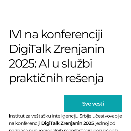
IVI na konferenciji
DigiTalk Zrenjanin
2025: AI u službi
praktičnih rešenja
Sve vesti
Institut za veštačku inteligenciju Srbije učestvovao je
na konferenciji
DigiTalk Zrenjanin 2025
, jednoj od
najznačajnijih regionalnih manifestacija posvećenih