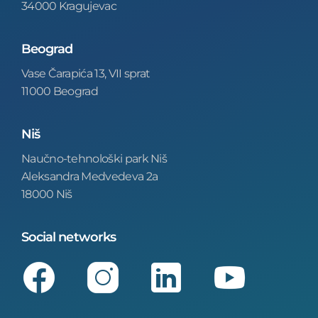
34000 Kragujevac
Beograd
Vase Čarapića 13, VII sprat
11000 Beograd
Niš
Naučno-tehnološki park Niš
Aleksandra Medvedeva 2a
18000 Niš
Social networks
Facebook
Instagram
LinkedIn
Youtube