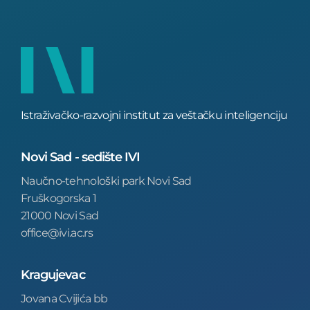
Istraživačko-razvojni institut za veštačku inteligenciju
Novi Sad - sedište IVI
Naučno-tehnološki park Novi Sad
Fruškogorska 1
21000 Novi Sad
office@ivi.ac.rs
Kragujevac
Jovana Cvijića bb