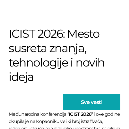
ICIST 2026: Mesto
susreta znanja,
tehnologije i novih
ideja
Sve vesti
Međunarodna konferencija “
ICIST 2026”
i ove godine
okupila je na Kopaoniku veliki broj istraživača,
inženjera i stručnjaka iz zemlje i inostranstva, sa ciljem