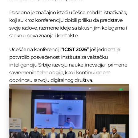
Posebno je značajno istaći učešće mlađih istraživača,
koji su kroz konferenciju dobili priliku da predstave
svoje radove, razmene ideje sa iskusnijim kolegama i
steknu nova znanja i kontakte.
Učešće na konferenciji “
ICIST 2026”
još jednom je
potvrdilo posvećenost Instituta za veštačku
inteligenciju Srbije razvoju nauke, inovacija i primene
savremenih tehnologija, kao i kontinuiranom
doprinosu razvoju digitalnog društva.