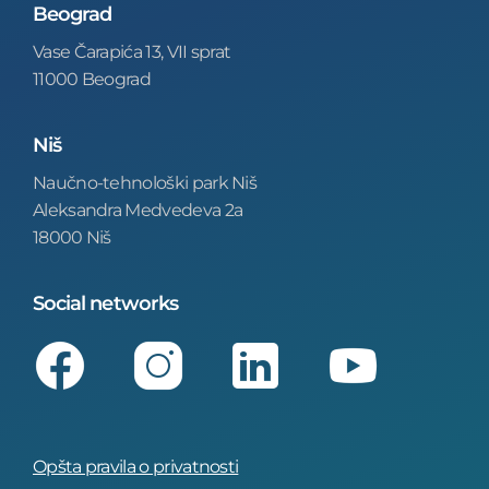
Beograd
Vase Čarapića 13, VII sprat
11000 Beograd
Niš
Naučno-tehnološki park Niš
Aleksandra Medvedeva 2a
18000 Niš
Social networks
Facebook
Instagram
LinkedIn
Youtube
Opšta pravila o privatnosti