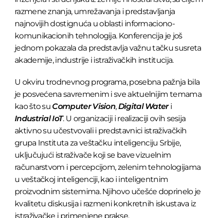
razmene znanja, umrežavanja i predstavljanja
najnovijih dostignuća u oblasti informaciono-
komunikacionih tehnologija. Konferencija je još
jednom pokazala da predstavlja važnu tačku susreta
akademije, industrije i istraživačkih institucija.
U okviru trodnevnog programa, posebna pažnja bila
je posvećena savremenim i sve aktuelnijim temama
kao što su
Computer Vision
,
Digital Water
i
Industrial IoT
. U organizaciji i realizaciji ovih sesija
aktivno su učestvovali i predstavnici istraživačkih
grupa Instituta za veštačku inteligenciju Srbije,
uključujući istraživače koji se bave vizuelnim
računarstvom i percepcijom, zelenim tehnologijama
u veštačkoj inteligenciji, kao i inteligentnim
proizvodnim sistemima. Njihovo učešće doprinelo je
kvalitetu diskusija i razmeni konkretnih iskustava iz
istraživačke i primenjene prakse.