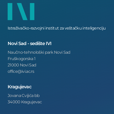
Istraživačko-razvojni institut za veštačku inteligenciju
Novi Sad - sedište IVI
Naučno-tehnološki park Novi Sad
Fruškogorska 1
21000 Novi Sad
office@ivi.ac.rs
Kragujevac
Jovana Cvijića bb
34000 Kragujevac