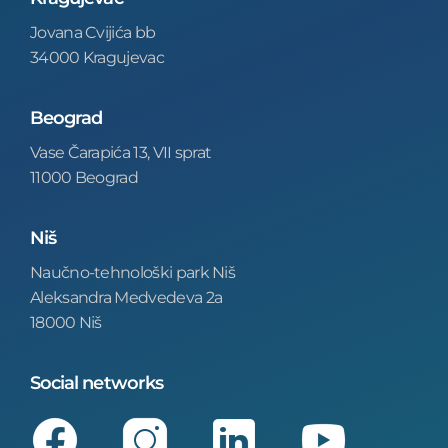
Jovana Cvijića bb
34000 Kragujevac
Beograd
Vase Čarapića 13, VII sprat
11000 Beograd
Niš
Naučno-tehnološki park Niš
Aleksandra Medvedeva 2a
18000 Niš
Social networks
Facebook
Instagram
LinkedIn
Youtube