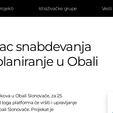
rojekti
Istraživačke grupe
Vesti
anac snabdevanja
laniranje u Obali
ekova u Obali Slonovače, za 25
 toga platforma će vršiti i upravljanje
li Slonovače. Projekat je