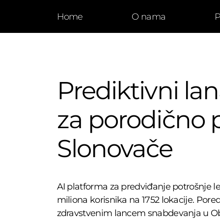
Home
O nama
P
Prediktivni l
za porodično p
Slonovače
AI platforma za predviđanje potrošnje l
miliona korisnika na 1752 lokacije. Pored
zdravstvenim lancem snabdevanja u Oba