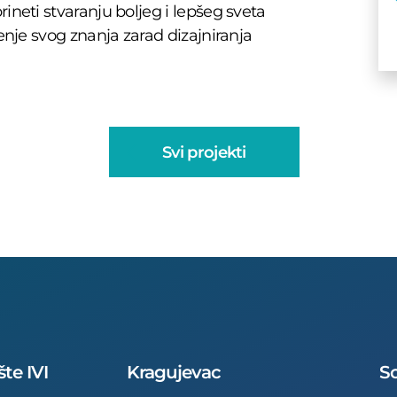
ineti stvaranju boljeg i lepšeg sveta
ćenje svog znanja zarad dizajniranja
Svi projekti
šte IVI
Kragujevac
So