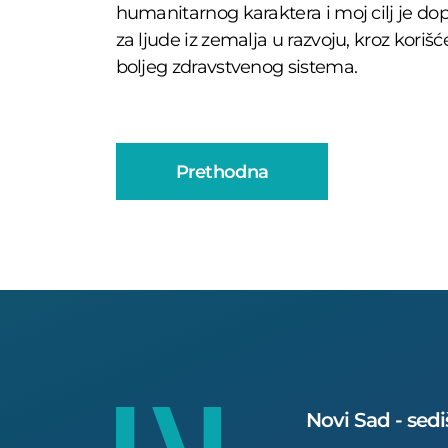
humanitarnog karaktera i moj cilj je dopr
za ljude iz zemalja u razvoju, kroz koriš
boljeg zdravstvenog sistema.
Prethodna
Novi Sad - sedi