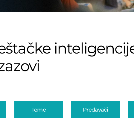
štačke inteligencije
izazovi
Teme
Predavači