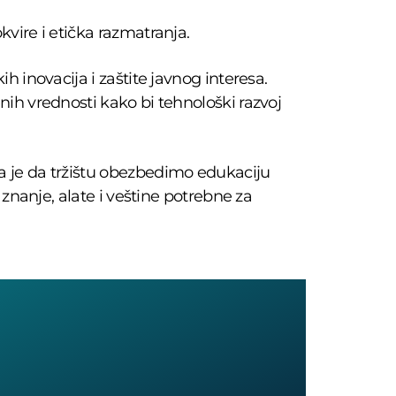
vire i etička razmatranja.
 inovacija i zaštite javnog interesa.
ih vrednosti kako bi tehnološki razvoj
a je da tržištu obezbedimo edukaciju
 znanje, alate i veštine potrebne za