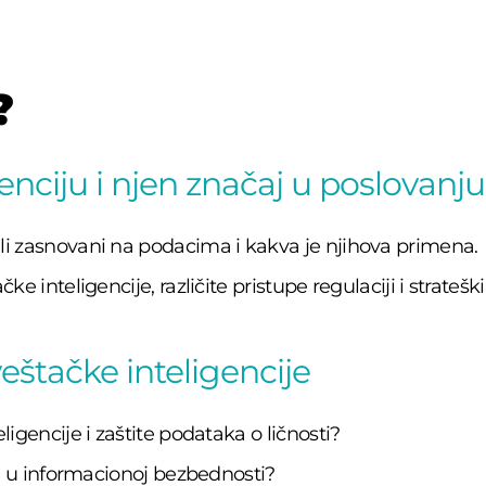
?
enciju i njen značaj u poslovanju
i zasnovani na podacima i kakva je njihova primena.
 inteligencije, različite pristupe regulaciji i strateški
veštačke inteligencije
igencije i zaštite podataka o ličnosti?
je u informacionoj bezbednosti?