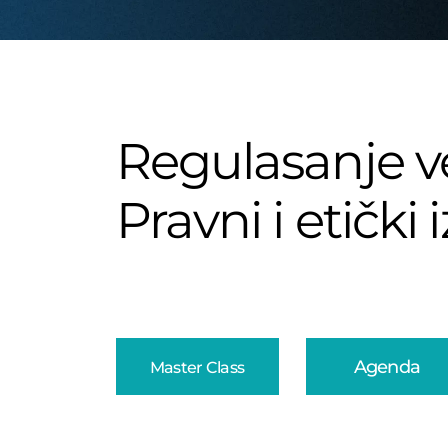
Regulasanje ve
Pravni i etički 
Agenda
Master Class