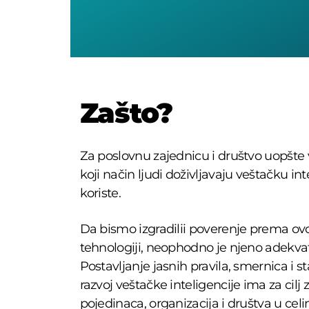
Zašto?
Za poslovnu zajednicu i društvo uopšte
koji način ljudi doživljavaju veštačku int
koriste.
Da bismo izgradilii poverenje prema ovo
tehnologiji, neophodno je njeno adekvat
Postavljanje jasnih pravila, smernica i 
razvoj veštačke inteligencije ima za cilj 
pojedinaca, organizacija i društva u celin