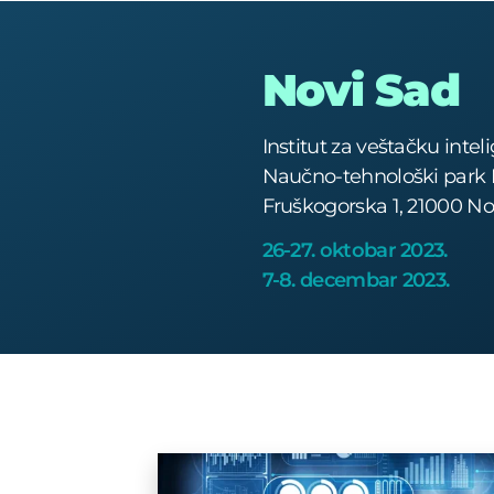
Novi Sad
Institut za veštačku intel
Naučno-tehnološki park 
Fruškogorska 1, 21000 No
26-27. oktobar 2023.
7-8. decembar 2023.