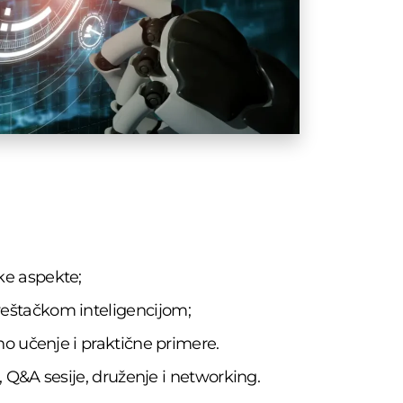
čke aspekte;
 veštačkom inteligencijom;
vno učenje i praktične primere.
e, Q&A sesije, druženje i networking.