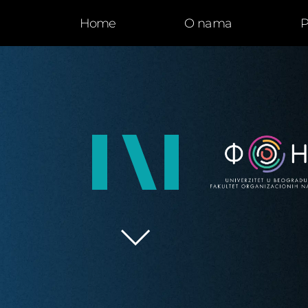
Home
O nama
P