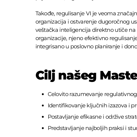
Takođe, regulisanje VI je veoma značajn
organizacija i ostvarenje dugoročnog u
veštačka inteligencija direktno utiče na 
organizacije, njeno efektivno regulisanj
integrisano u poslovno planiranje i don
Cilj našeg Maste
Celovito razumevanje regulativnog o
Identifikovanje ključnih izazova i 
Postavljanje efikasne i održive stra
Predstavljanje najboljih praksi i stu