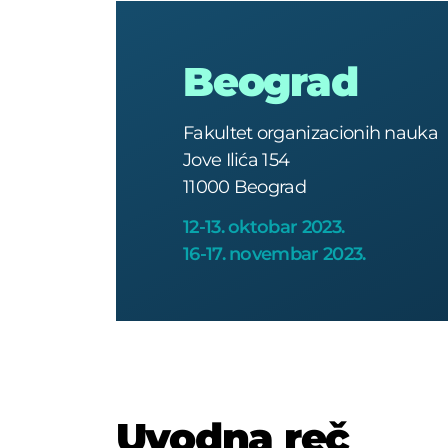
Beograd
Fakultet organizacionih nauka
Jove Ilića 154
11000 Beograd
12-13. oktobar 2023.
16-17. novembar 2023.
Uvodna reč