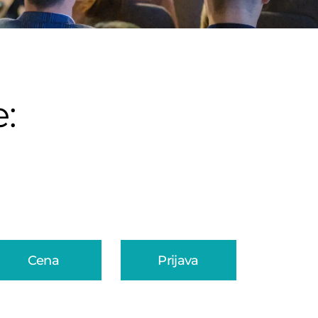
:
Cena
Prijava