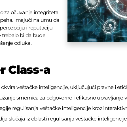
o za očuvanje integriteta
speha. Imajući na umu da
percepciju i reputaciju
e trebalo bi da bude
ošenje odluka.
r Class-a
kvira veštačke inteligencije, uključujući pravne i eti
pružanje smernica za odgovorno i efikasno upravljanje
tegije regulisanja veštačke inteligencije kroz interakti
dija slučaja iz oblasti regulisanja veštačke inteligencij