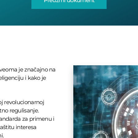
Preuzmi dokument
 veoma je značajno na
eligenciju i kako je
j revolucionarnoj
no regulisanje.
standarda za primenu i
zaštitu interesa
i.