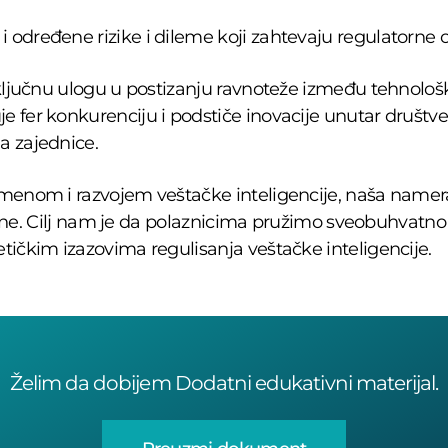
određene rizike i dileme koji zahtevaju regulatorne ok
ključnu ulogu u postizanju ravnoteže između tehnoloških
 fer konkurenciju i podstiče inovacije unutar društven
a zajednice.
imenom i razvojem veštačke inteligencije, naša namer
ipline. Cilj nam je da polaznicima pružimo sveobuhvatno
tičkim izazovima regulisanja veštačke inteligencije.
Želim da dobijem Dodatni edukativni materijal.