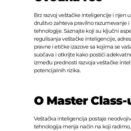
Brz razvoj veštačke inteligencije i njen u
društvo zahteva pravilno razumevanje i
tehnologije. Saznajte koji su ključni aspe
regulisanja veštačke inteligencije, adres
pravne i etičke izazove sa kojima se vaš
suočava i otkrijte kako postići adekvat
između prednosti razvoja veštačke inteli
potencijalnih rizika.
O Master Class-
Veštačka inteligencija postaje neodvoji
tehnologija menja način na koji radim