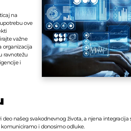
ticaj na
 upotrebu ove
kti
irajte važne
a organizacija
nu ravnotežu
gencije i
u
vi deo našeg svakodnevnog života, a njena integracija 
o, komuniciramo i donosimo odluke.