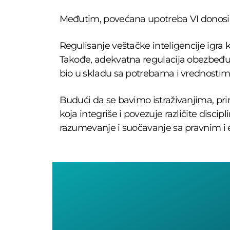
Međutim, povećana upotreba VI donosi i 
Regulisanje veštačke inteligencije igra 
Takođe, adekvatna regulacija obezbeđuje
bio u skladu sa potrebama i vrednostim
Budući da se bavimo istraživanjima, pr
koja integriše i povezuje različite disc
razumevanje i suočavanje sa pravnim i e