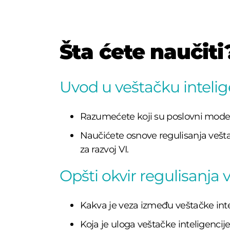
Šta ćete naučiti
Uvod u veštačku intelig
Razumećete koji su poslovni model
Naučićete osnove regulisanja veštačke
za razvoj VI.
Opšti okvir regulisanja 
Kakva je veza između veštačke intel
Koja je uloga veštačke inteligenci